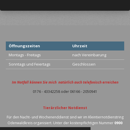
Öffnungszeiten
Uhrzeit
Montags - Freitags
nach Vereinbarung
Sonntags und Feiertags
Geschlossen
Im Notfall können Sie mich natürlich auch telefonisch erreichen
0176 - 43342258 oder 06166 - 2050941
Tierärzlicher Notdienst
Für den Nacht- und Wochenenddienst sind wir im Kleintiernotdienstring
Odenwaldkreis organisiert. Unter der kostenpflichtigen Nummer
0900
700 700 8
(2,49€/Min.