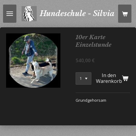
Zum
Hundeschule - Silvia
Hauptinhalt
springen
10er Karte
Einzelstunde
540,00 €
In den
Warenkorb
Grundgehorsam