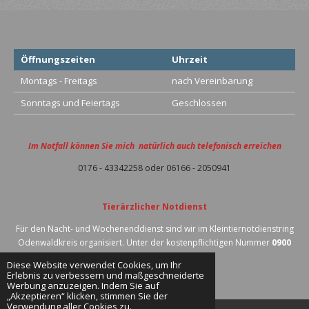
Öffnungszeiten
Uhrzeit
Montags - Freitags
nach Vereinbarung
Sonntags und Feiertags
Geschlossen
Im Notfall können Sie mich natürlich auch telefonisch erreichen
0176 - 43342258 oder 06166 - 2050941
Tierärzlicher Notdienst
Für den Nacht- und Wochenenddienst sind wir im Kleintiernotdienstring
Odenwaldkreis organisiert. Unter der kostenpflichtigen Nummer
0900
700 700 8
(2,49€/Min.
Diese Website verwendet Cookies, um Ihr
Erlebnis zu verbessern und maßgeschneiderte
© 2022 - 2026 Hundeschule - Silvia
Werbung anzuzeigen. Indem Sie auf
„Akzeptieren“ klicken, stimmen Sie der
Verwendung aller Cookies zu.